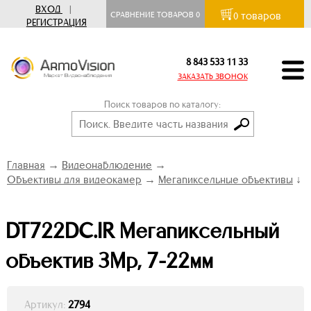
ВХОД
|
товаров
СРАВНЕНИЕ ТОВАРОВ
0
0
РЕГИСТРАЦИЯ
8 843 533 11 33
ЗАКАЗАТЬ ЗВОНОК
Поиск товаров по каталогу:
Главная
→
Видеонаблюдение
→
Объективы для видеокамер
→
Мегапиксельные объективы
↓
DT722DC.IR Мегапиксельный
объектив 3Mp, 7-22мм
Артикул:
2794