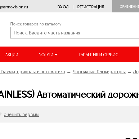
o@armovision.ru
ВХОД
|
РЕГИСТРАЦИЯ
СРАВНЕНИ
Поиск товаров по каталогу:
АКЦИИ
УСЛУГИ
ГАРАНТИЯ И СЕРВИС
баумы, приводы и автоматика
→
Дорожные блокираторы
→
До
TAINLESS) Автоматический дорож
оценить первым