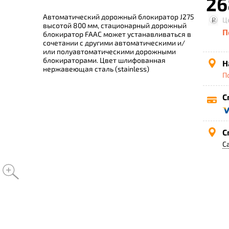
26
Автоматический дорожный блокиратор J275
Ц
высотой 800 мм, стационарный дорожный
П
блокиратор FAAC может устанавливаться в
сочетании с другими автоматическими и/
или полуавтоматическими дорожными
блокираторами. Цвет шлифованная
Н
нержавеющая сталь (stainless)
П
С
С
С