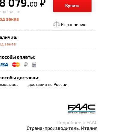
8 079.
р.
00
Купить
ена*
за шт.
од заказ
К сравнению
аличие:
од заказ
пособы оплаты:
пособы доставки:
амовывоз
доставка по России
Подробнее о FAAC
Страна-производитель: Италия