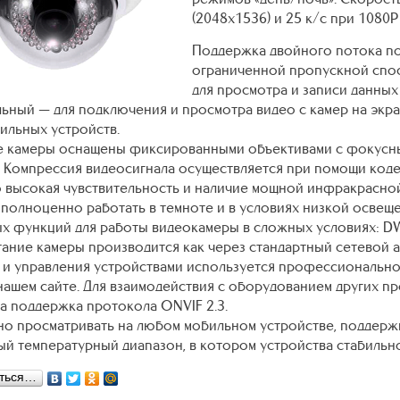
(2048х1536) и 25 к/с при 1080Р
Поддержка двойного потока по
ограниченной пропускной спо
для просмотра и записи данных 
ьный — для подключения и просмотра видео с камер на экра
ильных устройств.
 камеры оснащены фиксированными объективами с фокусным
м). Компрессия видеосигнала осуществляется при помощи коде
 высокая чувствительность и наличие мощной инфракрасной
 полноценно работать в темноте и в условиях низкой освещ
х функций для работы видеокамеры в сложных условиях: DW
ание камеры производится как через стандартный сетевой ад
 и управления устройствами используется профессиональн
 нашем сайте. Для взаимодействия с оборудованием других п
а поддержка протокола ONVIF 2.3.
о просматривать на любом мобильном устройстве, поддерж
й температурный диапазон, в котором устройства стабильно
ться…