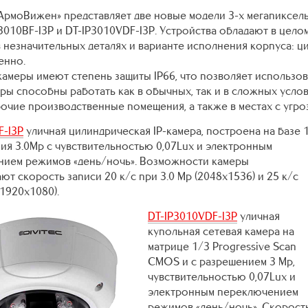
АрмоВижен» представляет две новые модели 3-х мегапиксель
P3010BF-I3P и DT-IP3010VDF-I3P. Устройства обладают в цел
в незначительных деталях и варианте исполнения корпуса: 
енно.
амеры имеют степень защиты IP66, что позволяет использова
еры способны работать как в обычных, так и в сложных услов
рочие производственные помещения, а также в местах с угро
F-I3P
уличная цилиндрическая IP-камера, построена на базе 
ния
3.0Мр с чувствительностью 0,07Lux и электронным
ием режимов «день/ночь». Возможности камеры
ют скорость записи 20 к/с при 3.0 Мр (2048х1536) и 25 к/с
(1920х1080).
DT-IP3010VDF-I3P
уличная
купольная сетевая камера на
матрице 1/3 Progressive Scan
CMOS и с разрешением 3 Мр,
чувствительностью 0,07Lux и
электронным переключением
режимов «день/ночь». Скорость