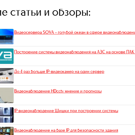
е статьи и обзоры:
Видеосервера SOVA – голубой океан в сфере видеонаблюден
Построение системы видеонаблюдения на АЗС на основе ПА
До 4 раз больше IP-видеокамер на один сервер
Видеонаблюдение HDcctv мнение и прогнозы
IР видеонаблюдение Шишки при построении системы
Видеонаблюдение на базе IP для безопасности здания