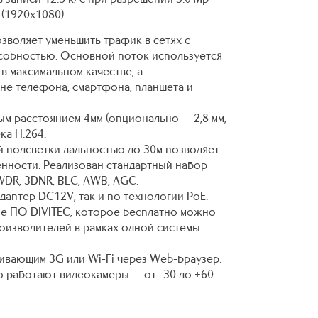
 (1920х1080).
зволяет уменьшить трафик в сетях с
собностью. Основной поток используется
в максимальном качестве, а
не телефона, смартфона, планшета и
 расстоянием 4мм (опционально — 2,8 мм,
ка H.264.
 подсветки дальностью до 30м позволяет
енности. Реализован стандартный набор
DR, 3DNR, BLC, AWB, AGC.
аптер DC12V, так и по технологии РоE.
ое ПО DIVITEC, которое бесплатно можно
роизводителей в рамках одной системы
ивающим 3G или Wi-Fi через Web-браузер.
 работают видеокамеры — от -30 до +60.