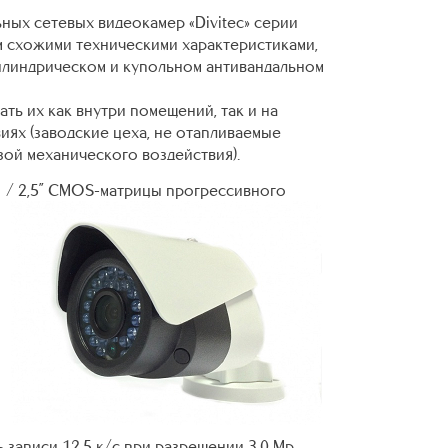
ных сетевых видеокамер «Divitec» серии
ом схожими техническими характеристиками,
цилиндрическом и купольном антивандальном
ть их как внутри помещений, так и на
иях (заводские цеха, не отапливаемые
зой механического воздействия).
1 / 2,5” CMOS-матрицы прогрессивного
 записи 12.5 к/с при разрешении 3.0 Мр