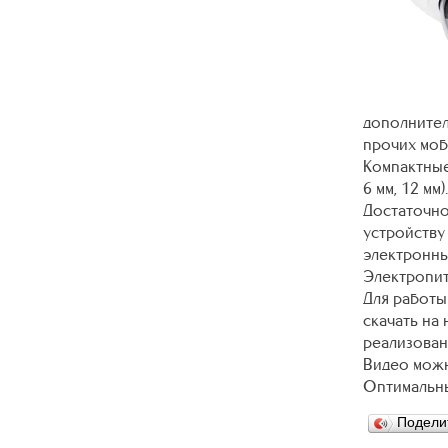
дополнител
прочих моб
Компактные
6 мм, 12 м
Достаточно
устройству
электронны
Электропит
Для работы
скачать на
реализован
Видео можн
Оптимальны
Подели