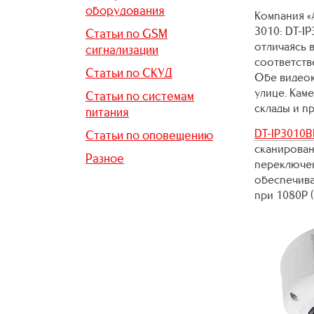
оборудования
Компания «
3010: DT-I
Статьи по GSM
отличаясь 
сигнализации
соответств
Статьи по СКУД
Обе видеок
улице. Кам
Статьи по системам
склады и п
питания
DT-IP3010B
Статьи по оповещению
сканирова
Разное
переключен
обеспечива
при 1080Р 