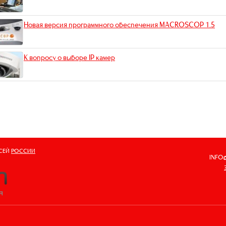
Новая версия программного обеспечения MACROSCOP 1.5
К вопросу о выборе IP камер
ВСЕЙ
РОССИИ
INFO