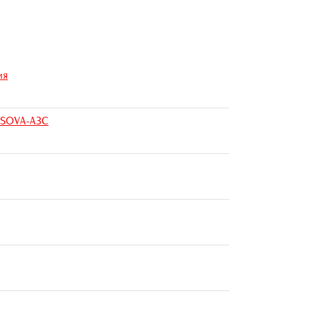
ия
К SOVA-АЗС