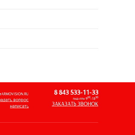
8 843 533-11-33
@ARMOVISION.RU
00
30
пнд-птн 9
-18
задать вопрос
ЗАКАЗАТЬ ЗВОНОК
написать