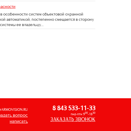
пасности
 в особенности систем объектовой охранной
ой автоматикой, постепенно смещается в сторону
истемы ее владельцу...
8 843 533-11-33
@ARMOVISION.RU
00
30
пнд-птн 9
-18
задать вопрос
ЗАКАЗАТЬ ЗВОНОК
написать