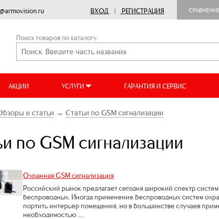
o@armovision.ru
ВХОД
|
РЕГИСТРАЦИЯ
СРАВНЕНИ
Поиск товаров по каталогу:
АКЦИИ
УСЛУГИ
ГАРАНТИЯ И СЕРВИС
Обзоры и статьи
→
Статьи по GSM сигнализации
ьи по GSM сигнализации
Охранная GSM сигнализация
Российский рынок предлагает сегодня широкий спектр систем 
беспроводных. Иногда применение беспроводных систем охра
портить интерьер помещения, но в большинстве случаев при
необходимостью ....