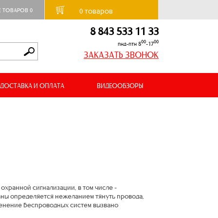
товаров
Е ТОВАРОВ
0
0
8 843 533 11 33
00
00
пнд-птн 8
-17
ЗАКАЗАТЬ ЗВОНОК
ДОСТАВКА И ОПЛАТА
ВИДЕООБЗОРЫ
охранной сигнализации, в том числе -
ны определяется нежеланием тянуть провода,
менение беспроводных систем вызвано