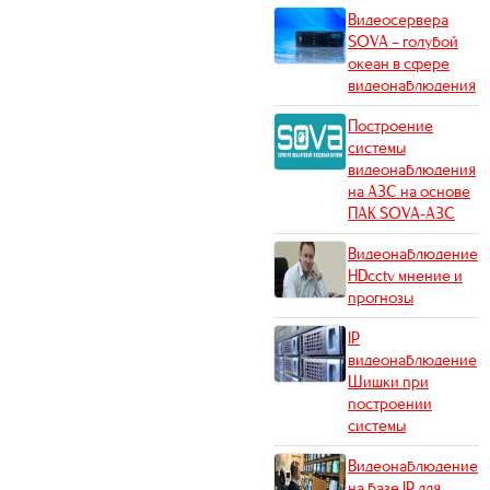
Видеосервера
SOVA – голубой
океан в сфере
видеонаблюдения
Построение
системы
видеонаблюдения
на АЗС на основе
ПАК SOVA-АЗС
Видеонаблюдение
HDcctv мнение и
прогнозы
IР
видеонаблюдение
Шишки при
построении
системы
Видеонаблюдение
на базе IP для