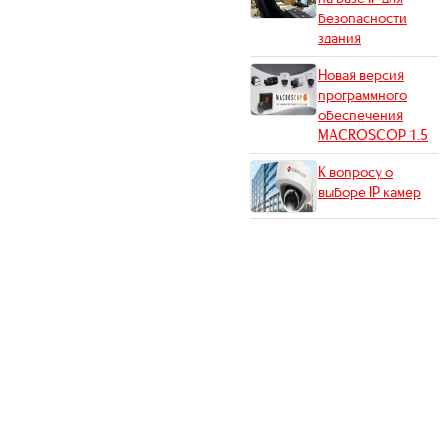
безопасности
здания
Новая версия
программного
обеспечения
MACROSCOP 1.5
К вопросу о
выборе IP камер