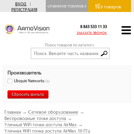
ВХОД
|
товаров
СРАВНЕНИЕ ТОВАРОВ
0
0
РЕГИСТРАЦИЯ
8 843 533 11 33
ЗАКАЗАТЬ ЗВОНОК
Поиск товаров по каталогу:
Производитель
Ubiquiti Networks
(
1
)
Сбросить фильтр
Главная
→
Сетевое оборудование
→
Беспроводные точки доступа
→
Уличный WiFi точки доступа AirMax
→
Уличная WiFi точка доступа AirMax 10 ГГц