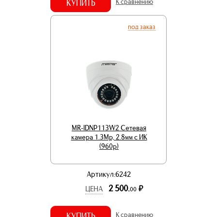
КУПИТЬ
К сравнению
под заказ
MR-IDNP113W2 Сетевая
камера 1.3Mp, 2.8мм с ИК
(960p)
Артикул:6242
2 500.
р.
ЦЕНА
00
КУПИТЬ
К сравнению