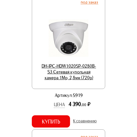
под заказ
DH-IPC-HDW1020SP-0280B-
S3 Сетевая купольная
камера 1Mp, 2,8мм (720p)
Артикул:5919
4 390.
р.
ЦЕНА
00
КУПИТЬ
К сравнению
под заказ