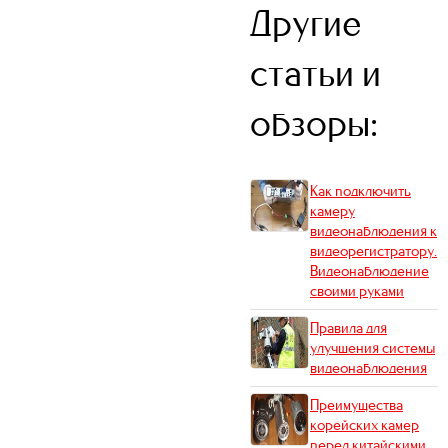
Другие
статьи и
обзоры:
Как подключить
камеру
видеонаблюдения к
видеорегистратору.
Видеонаблюдение
своими руками
Правила для
улучшения системы
видеонаблюдения
Преимущества
корейских камер
перед китайскими