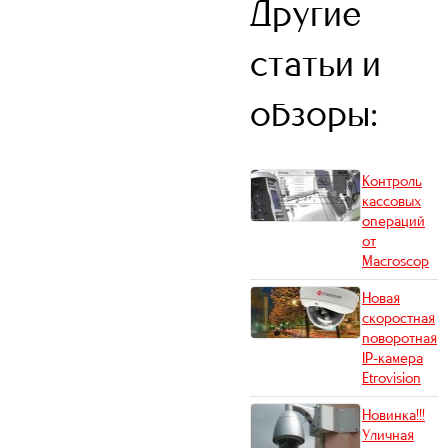
Другие
статьи и
обзоры:
Контроль
кассовых
операций
от
Macroscop
Новая
скоростная
поворотная
IP-камера
Etrovision
Новинка!!!
Уличная