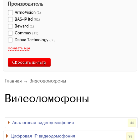
Производитель
ArmoVision
(
1
)
BAS-IP ltd
(
61
)
Beward
(
1
)
Commax
(
13
)
Dahua Technology
(
36
)
Показать еще
Сбросить фильтр
Главная
→
Видеодомофоны
Видеодомофоны
Аналоговая видеодомофония
44
Цифровая IP видеодомофония
98