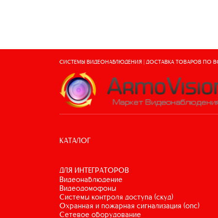
СИСТЕМЫ ВИДЕОНАБЛЮДЕНИЯ | ДОСТАВКА ТОВАРОВ ПО 
КАТАЛОГ
ДЛЯ ИНТЕГРАТОРОВ
видеонаблюдение
видеодомофоны
системы контроля доступа (скуд)
охранная и пожарная сигнализация (опс)
сетевое оборудование