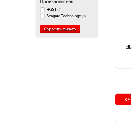
Производитель
HGST
(
2
)
Seagate Technology
(
3
)
Сбросить фильтр
HD
КУ