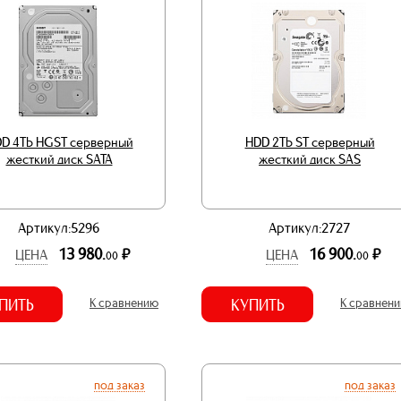
D 4Tb HGST серверный
HDD 2Tb ST серверный
жесткий диск SATA
жесткий диск SAS
Артикул:5296
Артикул:2727
13 980.
16 900.
р.
р.
ЦЕНА
ЦЕНА
00
00
ПИТЬ
К сравнению
КУПИТЬ
К сравнен
под заказ
под заказ