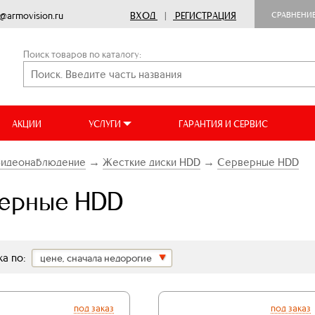
o@armovision.ru
ВХОД
|
РЕГИСТРАЦИЯ
СРАВНЕНИ
Поиск товаров по каталогу:
АКЦИИ
УСЛУГИ
ГАРАНТИЯ И СЕРВИС
Видеонаблюдение
→
Жесткие диски HDD
→
Серверные HDD
ерные HDD
а по:
цене, сначала недорогие
под заказ
под заказ