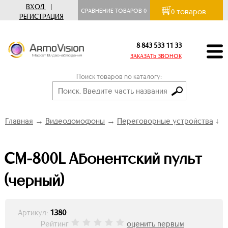
ВХОД
|
товаров
СРАВНЕНИЕ ТОВАРОВ
0
0
РЕГИСТРАЦИЯ
8 843 533 11 33
ЗАКАЗАТЬ ЗВОНОК
Поиск товаров по каталогу:
Главная
→
Видеодомофоны
→
Переговорные устройства
↓
CM-800L Абонентский пульт
(черный)
Артикул:
1380
Рейтинг
оценить первым