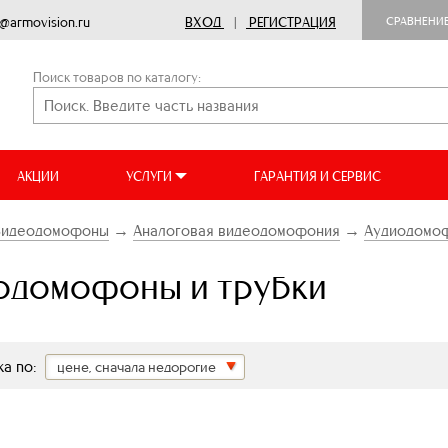
o@armovision.ru
ВХОД
|
РЕГИСТРАЦИЯ
СРАВНЕНИ
Поиск товаров по каталогу:
АКЦИИ
УСЛУГИ
ГАРАНТИЯ И СЕРВИС
Видеодомофоны
→
Аналоговая видеодомофония
→
Аудиодомоф
одомофоны и трубки
а по:
цене, сначала недорогие