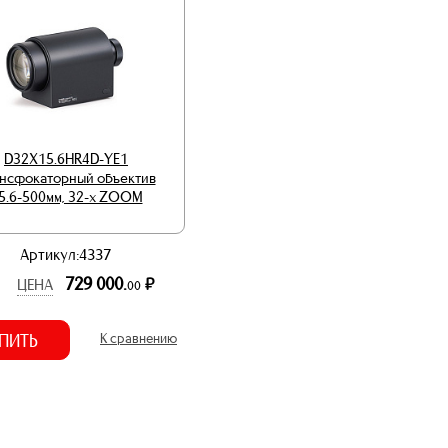
D32X15.6HR4D-YE1
нсфокаторный объектив
5.6-500мм, 32-х ZOOM
Артикул:4337
729 000.
р.
ЦЕНА
00
ПИТЬ
К сравнению