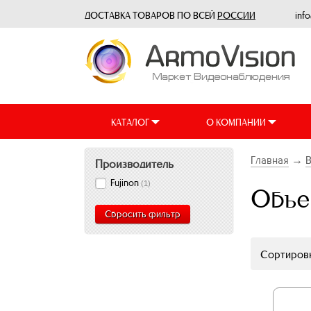
ДОСТАВКА ТОВАРОВ ПО ВСЕЙ
РОССИИ
inf
КАТАЛОГ
О КОМПАНИИ
Главная
→
Производитель
Fujinon
(
1
)
Объе
Сбросить фильтр
Сортировк