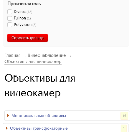
Производитель
Divitec
(
13
)
Fujinon
(
1
)
Polyvision
(
3
)
Сбросить фильтр
Главная
→
Видеонаблюдение
→
Объективы для видеокамер
Объективы для
видеокамер
Мегапиксельные объективы
16
Объективы трансфокаторные
1