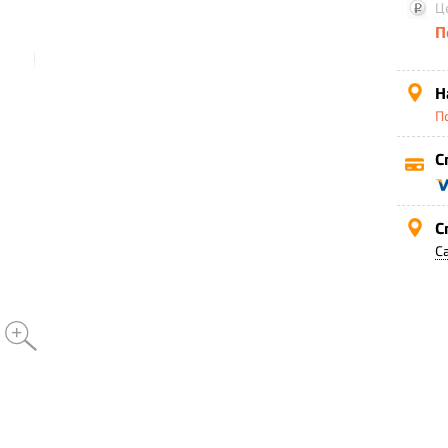
Ц
П
Н
П
С
С
С