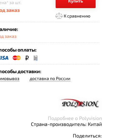
Купить
ена*
за шт.
од заказ
К сравнению
аличие:
од заказ
пособы оплаты:
пособы доставки:
амовывоз
доставка по России
Подробнее о Polyvision
Страна-производитель: Китай
Поделиться: