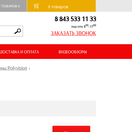
товаров
Е ТОВАРОВ
0
0
8 843 533 11 33
00
00
пнд-птн 8
-17
ЗАКАЗАТЬ ЗВОНОК
ДОСТАВКА И ОПЛАТА
ВИДЕООБЗОРЫ
ы Polyvision
↓