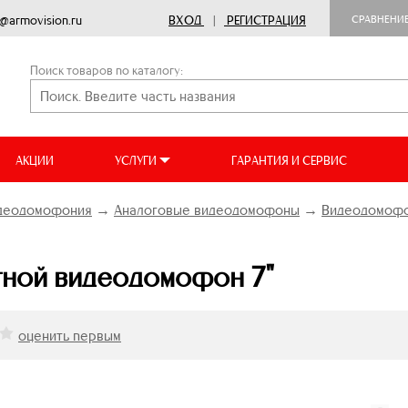
o@armovision.ru
ВХОД
|
РЕГИСТРАЦИЯ
СРАВНЕНИ
Поиск товаров по каталогу:
АКЦИИ
УСЛУГИ
ГАРАНТИЯ И СЕРВИС
идеодомофония
→
Аналоговые видеодомофоны
→
Видеодомофон
тной видеодомофон 7"
оценить первым