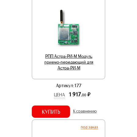
РПП Астра-РИ-М Модуль
приемо-передающий для
Астра-РИ-М
Артикул:177
1 917.
р.
ЦЕНА
00
КУПИТЬ
К сравнению
под заказ