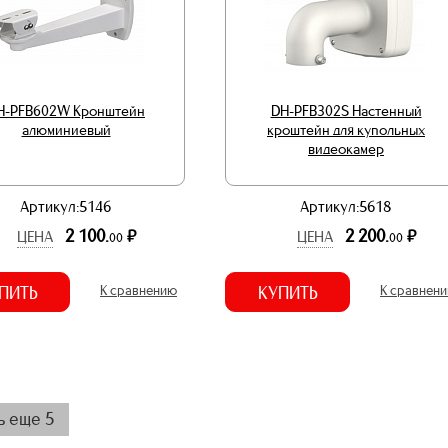
H-PFB602W Кронштейн
DH-PFB302S Настенный
алюминиевый
кроштейн для купольных
видеокамер
Артикул:5146
Артикул:5618
2 100.
2 200.
р.
р.
ЦЕНА
ЦЕНА
00
00
ПИТЬ
К сравнению
КУПИТЬ
К сравнен
ь еще 5