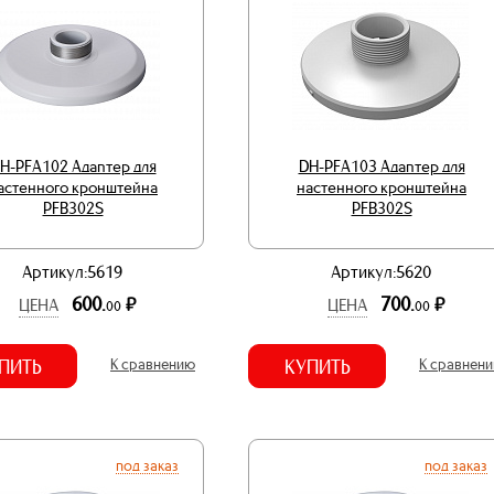
H-PFA102 Адаптер для
DH-PFA103 Адаптер для
астенного кронштейна
настенного кронштейна
PFB302S
PFB302S
Артикул:5619
Артикул:5620
600.
700.
р.
р.
ЦЕНА
ЦЕНА
00
00
ПИТЬ
К сравнению
КУПИТЬ
К сравнен
под заказ
под заказ