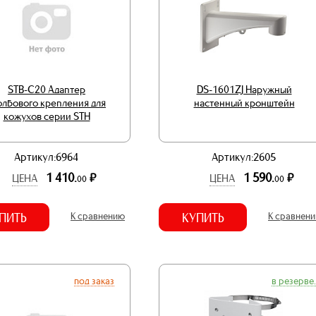
STB-C20 Адаптер
DS-1601ZJ Наружный
олбового крепления для
настенный кронштейн
кожухов серии STH
Артикул:6964
Артикул:2605
1 410.
1 590.
р.
р.
ЦЕНА
ЦЕНА
00
00
ПИТЬ
К сравнению
КУПИТЬ
К сравнен
под заказ
в резерве.