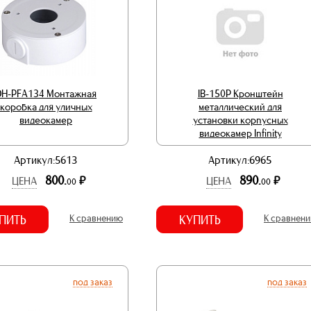
DH-PFA134 Монтажная
IB-150P Кронштейн
коробка для уличных
металлический для
видеокамер
установки корпусных
видеокамер Infinity
Артикул:5613
Артикул:6965
800.
890.
р.
р.
ЦЕНА
ЦЕНА
00
00
ПИТЬ
К сравнению
КУПИТЬ
К сравнен
под заказ
под заказ