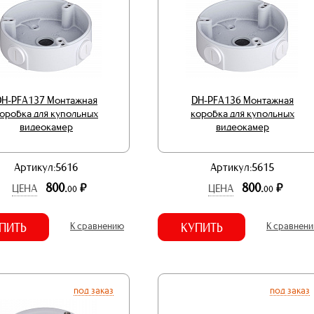
DH-PFA137 Монтажная
DH-PFA136 Монтажная
оробка для купольных
коробка для купольных
видеокамер
видеокамер
Артикул:5616
Артикул:5615
800.
800.
р.
р.
ЦЕНА
ЦЕНА
00
00
ПИТЬ
К сравнению
КУПИТЬ
К сравнен
под заказ
под заказ