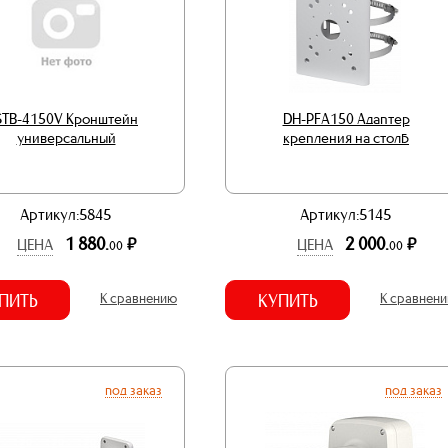
STB-4150V Кронштейн
DH-PFA150 Адаптер
универсальный
крепления на столб
Артикул:5845
Артикул:5145
1 880.
2 000.
р.
р.
ЦЕНА
ЦЕНА
00
00
ПИТЬ
К сравнению
КУПИТЬ
К сравнен
под заказ
под заказ