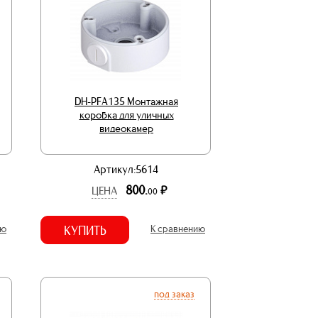
DH-PFA135 Монтажная
коробка для уличных
видеокамер
Артикул:5614
800.
р.
ЦЕНА
00
ию
КУПИТЬ
К сравнению
под заказ