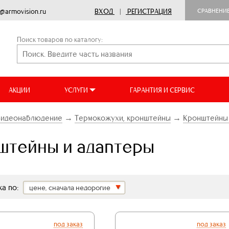
o@armovision.ru
ВХОД
|
РЕГИСТРАЦИЯ
СРАВНЕНИ
Поиск товаров по каталогу:
АКЦИИ
УСЛУГИ
ГАРАНТИЯ И СЕРВИС
Видеонаблюдение
→
Термокожухи, кронштейны
→
Кронштейны 
штейны и адаптеры
а по:
цене, сначала недорогие
под заказ
под заказ