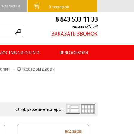
товаров
Е ТОВАРОВ
0
0
8 843 533 11 33
00
00
пнд-птн 8
-17
ЗАКАЗАТЬ ЗВОНОК
ДОСТАВКА И ОПЛАТА
ВИДЕООБЗОРЫ
щелки
→
Фиксаторы двери
Отображение товаров:
под заказ