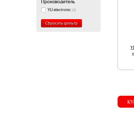
Производитель
YLI electronic
(
3
)
Сбросить фильтр
Y
КУ