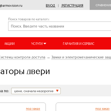
o@armovision.ru
ВХОД
|
РЕГИСТРАЦИЯ
СРАВНЕНИ
Поиск товаров по каталогу:
АКЦИИ
УСЛУГИ
ГАРАНТИЯ И СЕРВИС
истемы контроля доступа
→
Замки и электромеханические за
аторы двери
а по:
цене, сначала недорогие
под заказ
под заказ