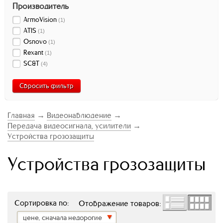
Производитель
ArmoVision
(
1
)
ATIS
(
1
)
Osnovo
(
1
)
Rexant
(
1
)
SC&T
(
4
)
Сбросить фильтр
Главная
→
Видеонаблюдение
→
Передача видеосигнала, усилители
→
Устройства грозозащиты
Устройства грозозащиты
Сортировка по:
Отображение товаров:
цене, сначала недорогие