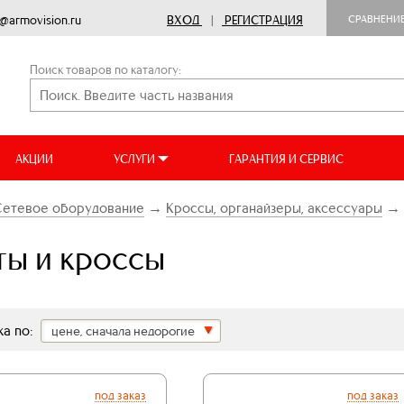
o@armovision.ru
ВХОД
|
РЕГИСТРАЦИЯ
СРАВНЕНИ
Поиск товаров по каталогу:
АКЦИИ
УСЛУГИ
ГАРАНТИЯ И СЕРВИС
Сетевое оборудование
→
Кроссы, органайзеры, аксессуары
→
ты и кроссы
а по:
цене, сначала недорогие
под заказ
под заказ