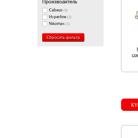
Производитель
Cabeus
(
3
)
Hyperline
(
2
)
Nikomax
(
1
)
Сбросить фильтр
со
КУ