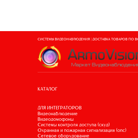
СИСТЕМЫ ВИДЕОНАБЛЮДЕНИЯ | ДОСТАВКА ТОВАРОВ ПО 
КАТАЛОГ
ДЛЯ ИНТЕГРАТОРОВ
видеонаблюдение
видеодомофоны
системы контроля доступа (скуд)
охранная и пожарная сигнализация (опс)
сетевое оборудование