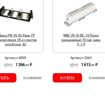
beus FM-18-4U Рама 19"
NMC-PL10-DC-10 Плинт
 крепления 18-и плинтов
размыкаемый 10 пар, марк.
типа Krone, 4U
0, 1-9
Артикул:4959
Артикул:3263
1 266.
1 613.
р.
р.
ЦЕНА
ЦЕНА
00
00
ПИТЬ
К сравнению
КУПИТЬ
К сравнен