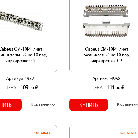
Cabeus CM-10P Плинт
Cabeus DM-10P Плинт
единительный на 10 пар,
размыкаемый на 10 пар,
маркировка 0-9
маркировка 0-9
Артикул:4957
Артикул:4958
109.
111.
р.
р.
ЦЕНА
ЦЕНА
00
00
ПИТЬ
К сравнению
КУПИТЬ
К сравнен
под заказ
под заказ