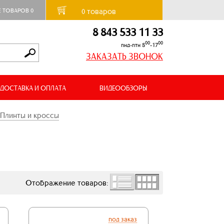
товаров
Е ТОВАРОВ
0
0
8 843 533 11 33
00
00
пнд-птн 8
-17
ЗАКАЗАТЬ ЗВОНОК
ДОСТАВКА И ОПЛАТА
ВИДЕООБЗОРЫ
Плинты и кроссы
Отображение товаров:
под заказ