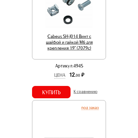
Cabeus SH-J014 Винт с
шайбой и гайкой M6 для
крепления 19" (7079c)
Артикул:4945
12.
р.
ЦЕНА
00
КУПИТЬ
К сравнению
под заказ