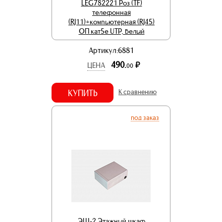
LEG782221 Роз (TF)
телефонная
(RJ11)+компьютерная (RJ45)
ОП кат5е UTP, белый
Артикул:6881
490.
р.
ЦЕНА
00
КУПИТЬ
К сравнению
под заказ
ЭШ-2 Этажный шкаф