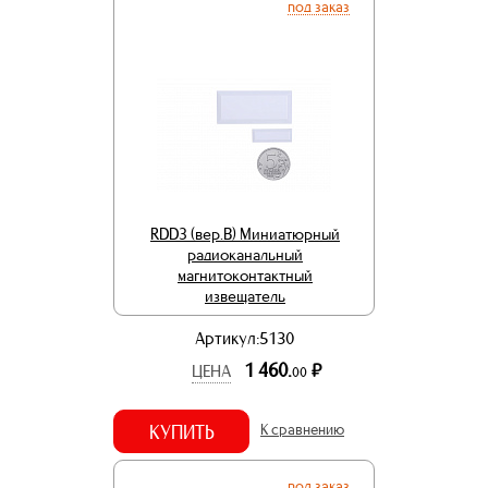
под заказ
RDD3 (вер.В) Миниатюрный
радиоканальный
магнитоконтактный
извещатель
Артикул:5130
1 460.
р.
ЦЕНА
00
КУПИТЬ
К сравнению
под заказ