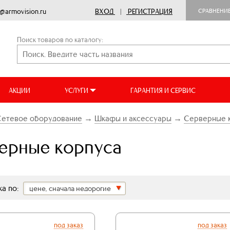
o@armovision.ru
ВХОД
|
РЕГИСТРАЦИЯ
СРАВНЕНИ
Поиск товаров по каталогу:
АКЦИИ
УСЛУГИ
ГАРАНТИЯ И СЕРВИС
Сетевое оборудование
→
Шкафы и аксессуары
→
Серверные 
ерные корпуса
а по:
цене, сначала недорогие
под заказ
под заказ