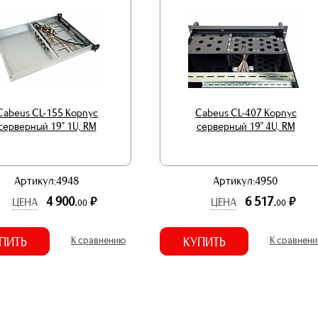
Cabeus CL-155 Корпус
Cabeus CL-407 Корпус
cерверный 19" 1U, RM
cерверный 19" 4U, RM
Артикул:4948
Артикул:4950
4 900.
6 517.
р.
р.
ЦЕНА
ЦЕНА
00
00
ПИТЬ
К сравнению
КУПИТЬ
К сравнен