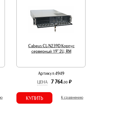
Cabeus CL-N239D Корпус
cерверный 19" 2U, RM
Артикул:4949
7 764.
р.
ЦЕНА
00
ию
КУПИТЬ
К сравнению