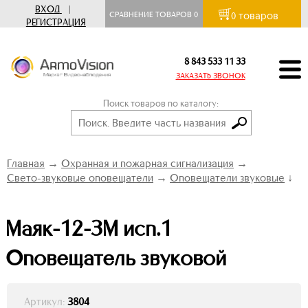
ВХОД
|
товаров
СРАВНЕНИЕ ТОВАРОВ
0
0
РЕГИСТРАЦИЯ
8 843 533 11 33
ЗАКАЗАТЬ ЗВОНОК
Поиск товаров по каталогу:
Главная
→
Охранная и пожарная сигнализация
→
Свето-звуковые оповещатели
→
Оповещатели звуковые
↓
Маяк-12-ЗМ исп.1
Оповещатель звуковой
Артикул:
3804