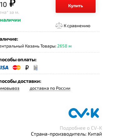
р.
10
Купить
ена*
за м.
 наличии
К сравнению
аличие:
ентральный Казань Товары:
2658 м
пособы оплаты:
пособы доставки:
амовывоз
доставка по России
Подробнее о CV-K
Страна-производитель: Китай