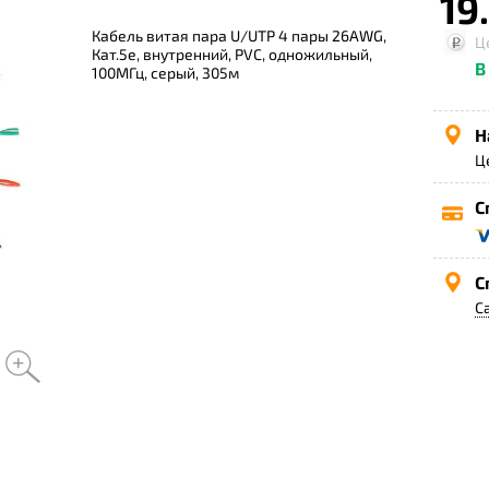
19.
Кабель витая пара U/UTP 4 пары 26AWG,
Ц
Кат.5e, внутренний, PVC, одножильный,
В
100МГц, серый, 305м
Н
Ц
С
С
С