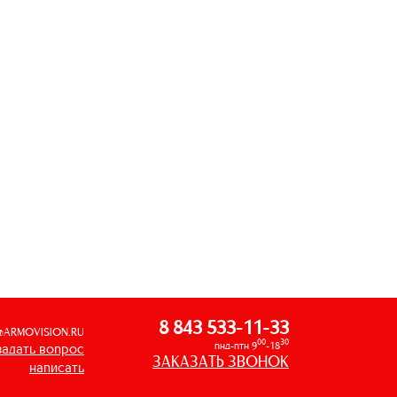
8 843 533-11-33
@ARMOVISION.RU
00
30
пнд-птн 9
-18
задать вопрос
ЗАКАЗАТЬ ЗВОНОК
написать