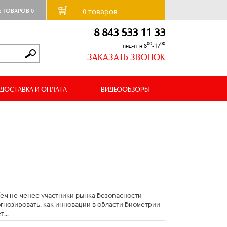
товаров
Е ТОВАРОВ
0
0
8 843 533 11 33
00
00
пнд-птн 8
-17
ЗАКАЗАТЬ ЗВОНОК
ДОСТАВКА И ОПЛАТА
ВИДЕООБЗОРЫ
Тем не менее участники рынка безопасности
огнозировать: как инновации в области биометрии
...