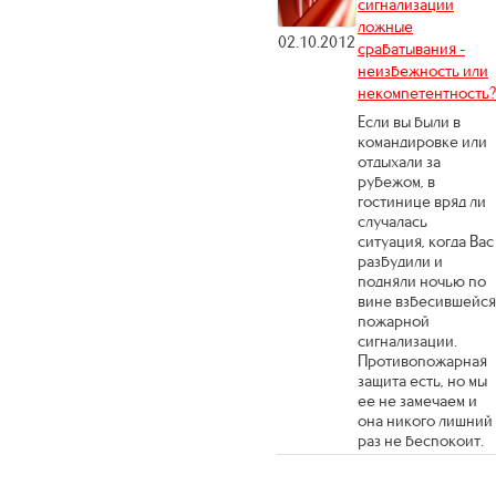
сигнализации
ложные
02.10.2012
срабатывания -
неизбежность или
некомпетентность
Если вы были в
командировке или
отдыхали за
рубежом, в
гостинице вряд ли
случалась
ситуация, когда Вас
разбудили и
подняли ночью по
вине взбесившейся
пожарной
сигнализации.
Противопожарная
защита есть, но мы
ее не замечаем и
она никого лишний
раз не беспокоит.