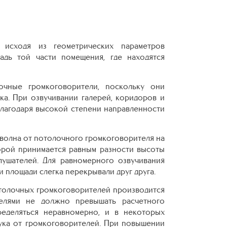
 исходя из геометрических параметров
адь той части помещения, где находятся
очные громкоговорители, поскольку они
а. При озвучивании галерей, коридоров и
лагодаря высокой степени направленности
 волна от потолочного громкоговорителя на
орой принимается равным разности высоты
лушателей. Для равномерного озвучивания
и площади слегка перекрывали друг друга.
отолочных громкоговорителей производится
елями не должно превышать расчетного
ределяться неравномерно, и в некоторых
ука от громкоговорителей. При повышении