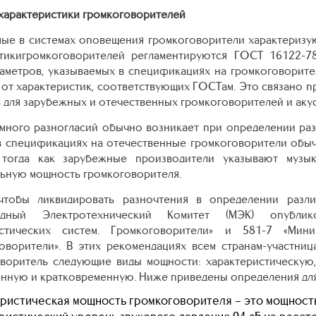
арактеристики громкоговорителей
ые в системах оповещения громкоговорители характеризу
стикигромкоговорителей регламентируются ГОСТ 16122-78
аметров, указываемых в спецификациях на громкоговорит
 от характеристик, соответствующих ГОСТам. Это связано п
 для зарубежных и отечественных громкоговорителей и акус
ного разногласий обычно возникает при определении раз
в спецификациях на отечественные громкоговорители обы
 тогда как зарубежные производители указывают музык
ьную мощность громкоговорителя.
чтобы ликвидировать разночтения в определении разли
одный Электротехнический Комитет (МЭК) опублик
устических систем. Громкоговорители» и 581-7 «Мин
говорители». В этих рекомендациях всем странам-участниц
воритель следующие виды мощности: характеристическую,
нную и кратковременную. Ниже приведены определения для
ристическая мощность громкоговорителя – это мощность