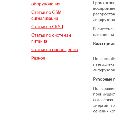
Громкогов
оборудования
воспроизве
Статьи по GSM
распростр
сигнализации
диффузора)
Статьи по СКУД
В системе
влияние на
Статьи по системам
питания
Виды громк
Статьи по оповещению
Разное
По способу
пьезоэлек
диффузорны
Рупорные 
По сравне
преимущест
согласов
энергии г
сечения ко