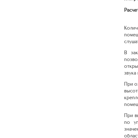
Расче
Коли
помещ
слуша
В зак
позво
откры
звука
При о
высот
крепл
помещ
При в
по у
значе
облас