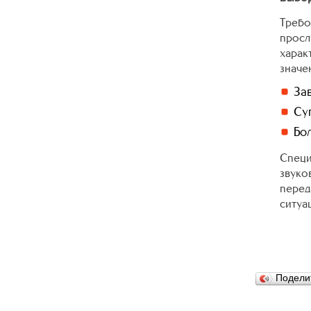
Требо
прос
харак
значе
Зав
Су
Бол
Специ
звуко
перед
ситуа
Подели