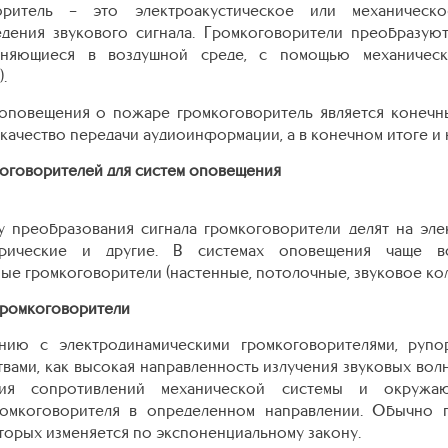
оритель – это электроакустическое или механическ
дения звукового сигнала. Громкоговорители преобразуют
аняющиеся в воздушной среде, с помощью механичес
.
 оповещения о пожаре громкоговоритель является конечн
 качество передачи аудиоинформации, а в конечном итоге и 
оговорителей для систем оповещения
 преобразования сигнала громкоговорители делят на эле
трические и другие. В системах оповещения чаще вс
е громкоговорители (настенные, потолочные, звуковое ко
громкоговорители
нию с электродинамическими громкоговорителями, рупо
вами, как высокая направленность излучения звуковых волн
ания сопротивлений механической системы и окруж
ромкоговорителя в определенном направлении. Обычно 
торых изменяется по экспоненциальному закону.