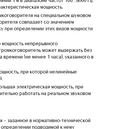
ии 1 м в диапазоне частот 100...8000 Гц.
рактеристическая мощность.
мкоговорителя на специальном шумовом
ворителя совпадает со значением
ку при определении этих видов мощности
о мощность непрерывного
ю громкоговоритель может выдержать без
времени (не менее 1 часа), указанного в
ощность, при которой нелинейные
й.
ольшая электрическая мощность, при
ительно работать на реальном звуковом
 – заданное в нормативно-технической
 определении подводимой к нему