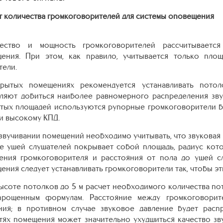
т количества громкоговорителей для системы оповещения
чество и мощность громкоговорителей рассчитывается
ения. При этом, как правило, учитывается только площ
тели.
рытых помещениях рекомендуется устанавливать потол
ляют добиться наиболее равномерного распределения звук
тых площадей используются рупорные громкоговорители б
 и высокому КПД.
звучивании помещений необходимо учитывать, что звуковая
е ушей слушателей покрывает собой площадь, радиус кот
ения громкоговорителя и расстояния от пола до ушей с
ения следует устанавливать громкоговорители так, чтобы эт
ысоте потолков до 5 м расчет необходимого количества п
прощенным формулам. Расстояние между громкоговорит
ния; в противном случае звуковое давление будет расп
тях помещения может значительно ухудшиться качество зв