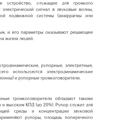
ое устройство, служащее для громкого
 электрический сигнал в звуковые волны,
кой подвижной системы (диафрагмы или
ым, и его параметры оказывают решающее
на жизни людей.
ктродинамические, рупорные, электретные,
его используются электродинамические
лонны) и рупорные громкоговорители.
рные громкоговорители обладают такими
 и высоким КПД (до 20%). Рупор служит для
ающей среды и концентрации звуковой
применяют рупоры, площадь поперечного