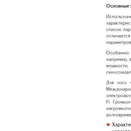
Основные х
Используем
характери
список пар
отличается
параметров
Особенно м
например, 
мощности,
синусоидал
Для того 
Междунар
электроак
Fi. Громко
нагромкого
долговреме
Характе