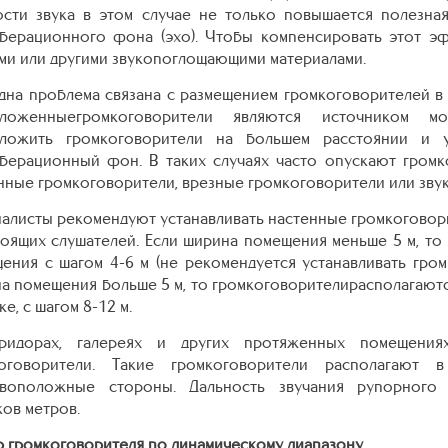
сти звука в этом случае не только повышается полезная
берационного фона (эхо). Чтобы компенсировать этот э
ми или другими звукопоглощающими материалами.
дна проблема связана с размещением громкоговорителей в
оложенныегромкоговорители являются источником 
ложить громкоговорители на большем расстоянии и у
берационный фон. В таких случаях часто опускают громк
нные громкоговорители, врезные громкоговорители или зву
алисты рекомендуют устанавливать настенные громкоговорите
тоящих слушателей. Если ширина помещения меньше 5 м, то
ения с шагом 4-6 м (не рекомендуется устанавливать гром
а помещения больше 5 м, то громкоговорителирасполагают
е, с шагом 8-12 м.
ридорах, галереях и других протяженных помещениях
коговорители. Такие громкоговорители располагают
воположные стороны. Дальность звучания рупорного 
ков метров.
 громкоговорителя по динамическому диапазону