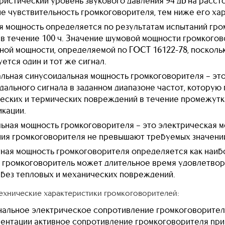
ристический уровень звукового давления 94 дБ на расстоян
е чувствительность громкоговорителя, тем ниже его ха
 мощность определяется по результатам испытаний гро
 в течение 100 ч. Значение шумовой мощности громкого
ной мощности, определяемой по ГОСТ 16122-78, посколь
уется один и тот же сигнал.
льная синусоидальная мощность громкоговорителя – эт
дального сигнала в заданном диапазоне частот, котору
еских и термических повреждений в течение промежутка 
кации.
ьная мощность громкоговорителя – это электрическая м
ия громкоговорителя не превышают требуемых значени
ная мощность громкоговорителя определяется как наиб
 громкоговоритель может длительное время удовлетвор
 без тепловых и механических повреждений.
ехнические характеристики громкоговорителей:
альное электрическое сопротивление громкоговорителя
ентации активное сопротивление громкоговорителя при