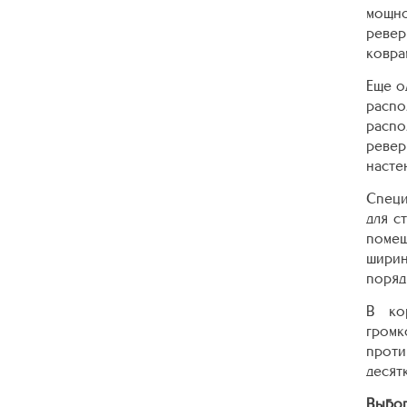
мощно
ревер
ковра
Еще о
расп
распо
ревер
насте
Специ
для с
помещ
ширин
порядк
В ко
гром
проти
десят
Выбор