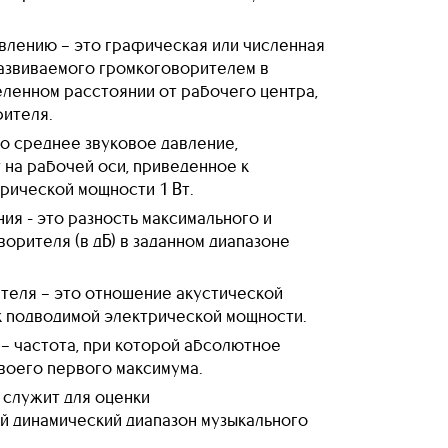
влению – это графическая или численная
развиваемого громкоговорителем в
ленном расстоянии от рабочего центра,
рителя.
о среднее звуковое давление,
 на рабочей оси, приведенное к
рической мощности 1 Вт.
я - это разность максимального и
орителя (в дБ) в заданном диапазоне
теля – это отношение акустической
к подводимой электрической мощности.
– частота, при которой абсолютное
воего первого максимума.
 служит для оценки
й динамический диапазон музыкального