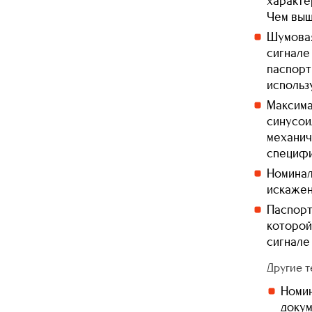
характе
Чем выш
Шумовая
сигнале
паспорт
использ
Максима
синусои
механич
специфи
Номинал
искажен
Паспорт
которой
сигнале
Другие т
Номин
докум