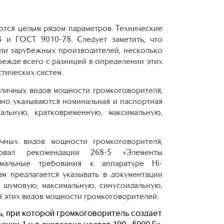
ются целым рядом параметров. Технические
 и ГОСТ 9010-78. Следует заметить, что
ели зарубежных производителей, несколько
режде всего с разницей в определении этих
тических систем.
личных видов мощности громкоговорителя,
чно указываются номинальная и паспортная
альную, кратковременную, максимальную,
чных видов мощности громкоговорителя,
овал рекомендации 268-5 «Элементы
имальные требования к аппаратуре Hi-
ам предлагается указывать в документации
 шумовую, максимальную, синусоидальную,
 этих видов мощности громкоговорителей:
, при которой громкоговоритель создает