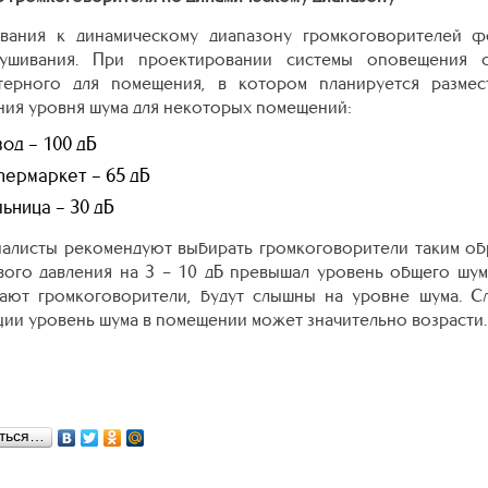
вания к динамическому диапазону громкоговорителей ф
лушивания. При проектировании системы оповещения с
терного для помещения, в котором планируется размес
ния уровня шума для некоторых помещений:
од – 100 дБ
пермаркет – 65 дБ
ьница – 30 дБ
алисты рекомендуют выбирать громкоговорители таким об
вого давления на 3 – 10 дБ превышал уровень общего шум
ают громкоговорители, будут слышны на уровне шума. Сл
ции уровень шума в помещении может значительно возрасти.
ться…