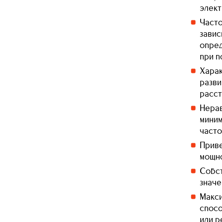
элект
Часто
завис
опред
при п
Харак
разви
расст
Нерав
миним
часто
Приве
мощно
Собст
значе
Макси
спосо
или р