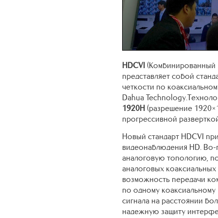
HDCVI
(Комбинированный 
представляет собой станд
четкости по коаксиальном
Dahua Technology.Техноло
1920H
(разрешение 1920×
прогрессивной разверткой
Новый стандарт HDCVI при
видеонаблюдения HD. Во-
аналоговую топологию, по
аналоговых коаксиальных 
возможность передачи ком
по одному коаксиальному
сигнала на расстоянии боле
надежную защиту интерфе