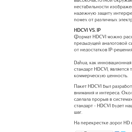
нестабильности изображен
надежную защиту интерфе
помех от различных элект
HDCVI VS. IP
Формат HDCVI можно расс
предыдущей аналоговой си
от недостатков IP-решени
Dahua, как инновационная 
стандарт HDCVI, является
коммерческую ценность.
Пакет HDCVI был разработ
внимания и интереса. Окол
сделала прорыв в системах
стандарт - HDCVI будет н
шаг.
На перекрестке дорог HD 