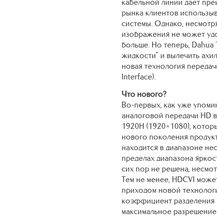
кабельной линии дает пре
рынка клиентов использы
системы. Однако, несмотря
изображения не может уд
больше. Но теперь, Dahua
жидкости" и вылечить ахил
новая технология передачи
Interface).
Что нового?
Во-первых, как уже упоми
аналоговой передачи HD в
1920H (1920×1080), котор
нового поколения продукто
находится в диапазоне не
пределах диапазона яркост
сих пор не решена, несмот
Тем не менее, HDCVI може
приходом новой технолог
коэффициент разделения в
максимальное разрешение