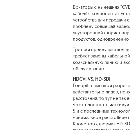
Во-вторых, нынешняя "CVB
кабелях, компонентах уста
устройства для передачи а
проблему совмещая видео/
двусторонний формат пер
продуктов, одновременно
Третьим преимуществом не
требует замены кабельной
коаксиальную линию и акс
обслуживание.
HDCVI VS. HD-SDI
Говоря о высоком разреш
действительно лидер, но 
расстояния, то тут не так
может достигать максимум
5 и с последними технолог
минимальное расстояние п
Кроме того, формат HD-SD
высокочастотной окружаю