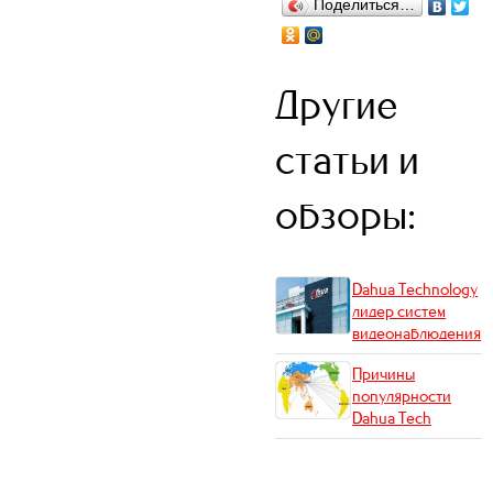
Поделиться…
Другие
статьи и
обзоры:
Dahua Technology
лидер систем
видеонаблюдения
Причины
популярности
Dahua Tech