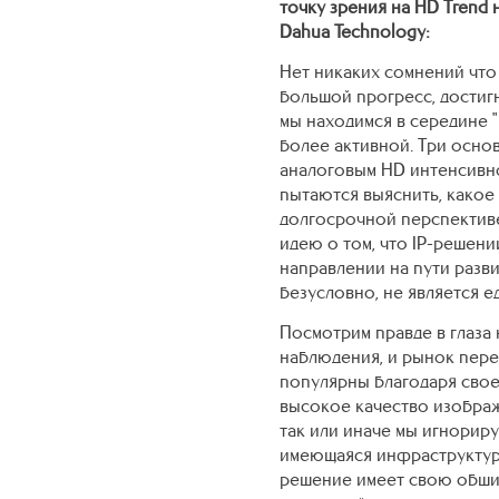
точку зрения на HD Trend
Dahua Technology:
Нет никаких сомнений чт
большой прогресс, достигн
мы находимся в середине 
более активной. Три основ
аналоговым HD интенсивно
пытаются выяснить, какое
долгосрочной перспективе
идею о том, что IP-решен
направлении на пути разви
безусловно, не является 
Посмотрим правде в глаза н
наблюдения, и рынок пере
популярны благодаря свое
высокое качество изображ
так или иначе мы игнорир
имеющаяся инфраструктура
решение имеет свою обшир