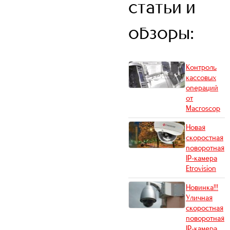
статьи и
обзоры:
Контроль
кассовых
операций
от
Macroscop
Новая
скоростная
поворотная
IP-камера
Etrovision
Новинка!!!
Уличная
скоростная
поворотная
IP-камера