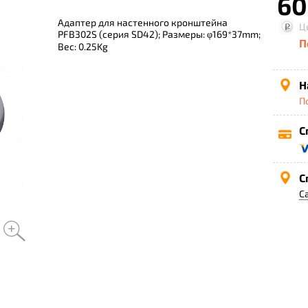
60
Адаптер для настенного кронштейна
Ц
PFB302S (серия SD42); Размеры: φ169*37mm;
П
Вес: 0.25Kg
Н
П
С
С
С