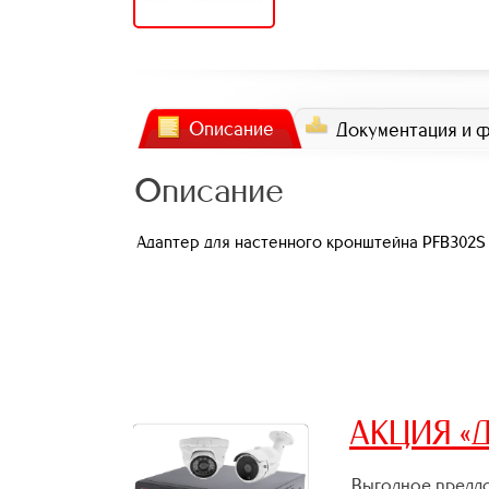
Описание
Документация и 
Описание
Адаптер для настенного кронштейна PFB302S (
АКЦИЯ «Д
Выгодное предло