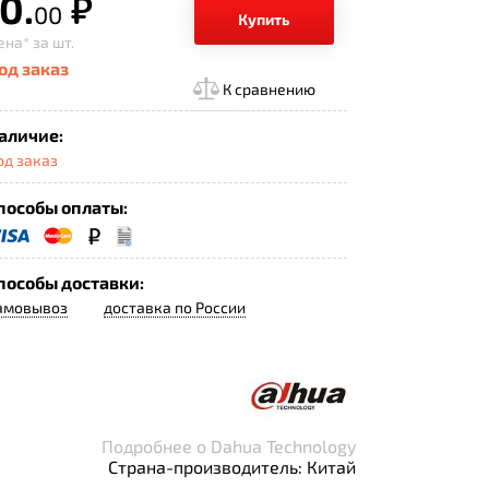
0.
р.
00
Купить
ена*
за шт.
од заказ
К сравнению
аличие:
од заказ
пособы оплаты:
пособы доставки:
амовывоз
доставка по России
Подробнее о Dahua Technology
Страна-производитель: Китай