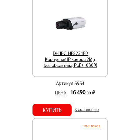
DH-IPC-HF5231EP
Корпусная IP камера 2Mp,
без объектива, PoE (1080Р)
Артикул:5954
16 490.
р.
ЦЕНА
00
КУПИТЬ
К сравнению
под заказ