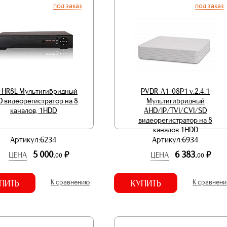
под заказ
под заказ
-HR8L Мультигибридный
PVDR-A1-08P1 v.2.4.1
 видеорегистратор на 8
Мультигибридный
каналов, 1HDD
AHD/IP/TVI/CVI/SD
видеорегистратор на 8
каналов 1HDD
Артикул:6234
Артикул:6934
5 000.
6 383.
р.
р.
ЦЕНА
ЦЕНА
00
00
ПИТЬ
К сравнению
КУПИТЬ
К сравнен