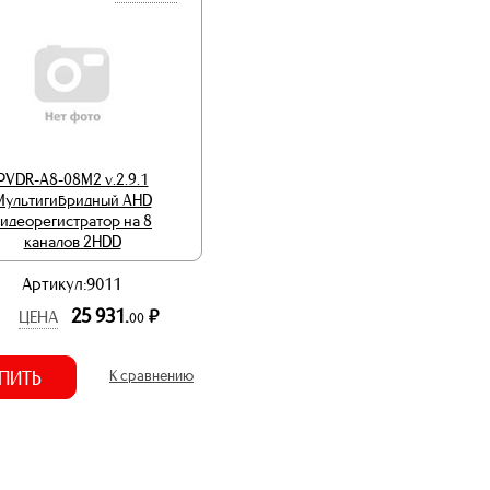
PVDR-A8-08M2 v.2.9.1
Мультигибридный AHD
идеорегистратор на 8
каналов 2HDD
Артикул:9011
25 931.
р.
ЦЕНА
00
ПИТЬ
К сравнению