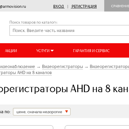
o@armovision.ru
ВХОД
|
РЕГИСТРАЦИЯ
СРАВНЕНИ
Поиск товаров по каталогу:
АКЦИИ
УСЛУГИ
ГАРАНТИЯ И СЕРВИС
Видеонаблюдение
→
Видеорегистраторы
→
Видеорегистратор
раторы AHD на 8 каналов
орегистраторы AHD на 8 ка
а по:
цене, сначала недорогие