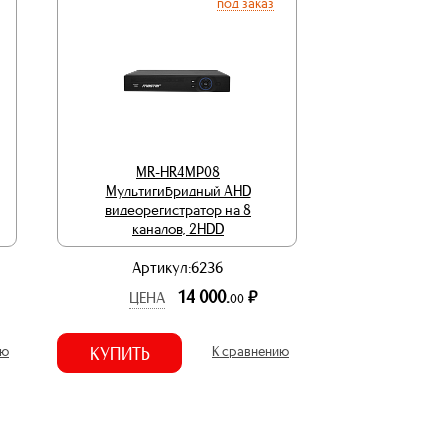
под заказ
MR-HR4MP08
Мультигибридный AHD
видеорегистратор на 8
каналов, 2HDD
Артикул:6236
14 000.
р.
ЦЕНА
00
ию
КУПИТЬ
К сравнению