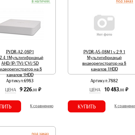
в наличии.
под заказ
PVDR-A2-08P1
PVDR-A5-08M1 v.2.9.1
.2.4.1Мультигибридный
Мультигибридный
AHD/IP/TVI/CVI/SD
видеорегистратор на 8
идеорегистратор на 8
каналов 1HDD
каналов 1HDD
Артикул:6983
Артикул:7882
9 226.
10 483.
р.
р.
ЦЕНА
ЦЕНА
00
00
ПИТЬ
К сравнению
КУПИТЬ
К сравнен
под заказ