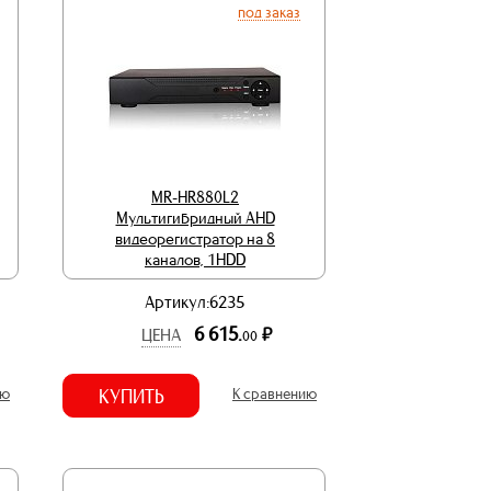
под заказ
MR-HR880L2
Мультигибридный AHD
видеорегистратор на 8
каналов, 1HDD
Артикул:6235
6 615.
р.
ЦЕНА
00
ию
КУПИТЬ
К сравнению