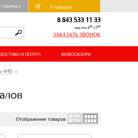
товаров
Е ТОВАРОВ
0
0
8 843 533 11 33
00
00
пнд-птн 8
-17
ЗАКАЗАТЬ ЗВОНОК
ДОСТАВКА И ОПЛАТА
ВИДЕООБЗОРЫ
ы AHD
→
налов
Отображение товаров: