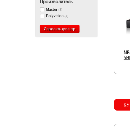
Производитель
Master
(
3
)
Polyvision
(
4
)
Сбросить фильтр
MR
AHD
КУ