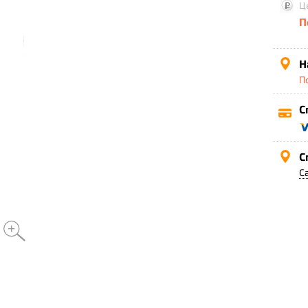
Ц
П
Н
П
С
С
С