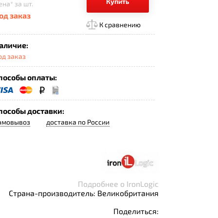
Купить
ена*
за шт.
од заказ
К сравнению
аличие:
од заказ
пособы оплаты:
пособы доставки:
амовывоз
доставка по России
Подробнее о IronLogic
Страна-производитель: Великобритания
Поделиться: