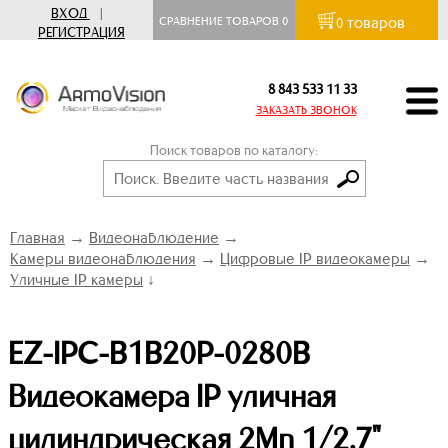
ВХОД
|
товаров
СРАВНЕНИЕ ТОВАРОВ
0
0
РЕГИСТРАЦИЯ
8 843 533 11 33
ЗАКАЗАТЬ ЗВОНОК
Поиск товаров по каталогу:
Главная
→
Видеонаблюдение
→
Камеры видеонаблюдения
→
Цифровые IP видеокамеры
→
Уличные IP камеры
↓
EZ-IPC-B1B20P-0280B
Видеокамера IP уличная
цилиндрическая 2Мп 1/2.7"