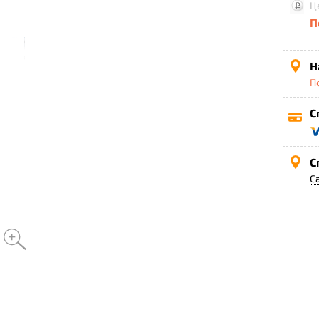
Ц
П
Н
П
С
С
С