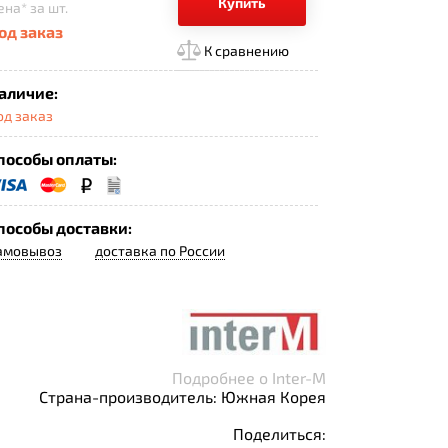
Купить
ена*
за шт.
од заказ
К сравнению
аличие:
од заказ
пособы оплаты:
пособы доставки:
амовывоз
доставка по России
Подробнее о Inter-M
Страна-производитель: Южная Корея
Поделиться: