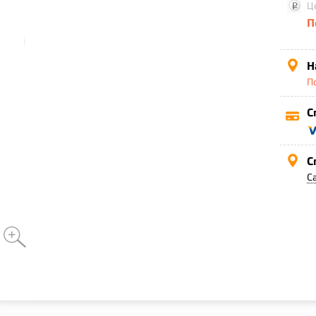
Ц
П
Н
П
С
С
С