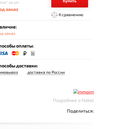
Купить
ена*
за шт.
од заказ
К сравнению
аличие:
од заказ
пособы оплаты:
пособы доставки:
амовывоз
доставка по России
Подробнее о Hakel
Поделиться: