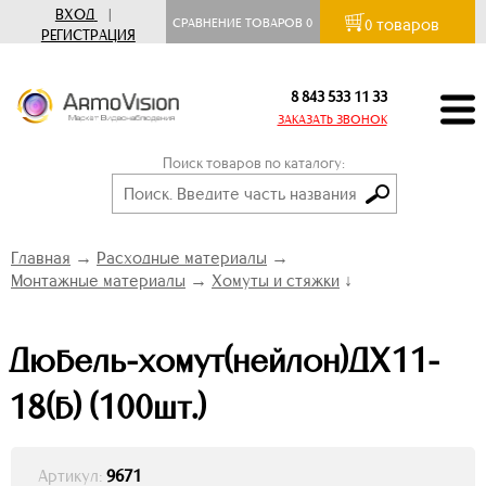
ВХОД
|
товаров
СРАВНЕНИЕ ТОВАРОВ
0
0
РЕГИСТРАЦИЯ
8 843 533 11 33
ЗАКАЗАТЬ ЗВОНОК
Поиск товаров по каталогу:
Главная
→
Расходные материалы
→
Монтажные материалы
→
Хомуты и стяжки
↓
Дюбель-хомут(нейлон)ДХ11-
18(б) (100шт.)
Артикул:
9671