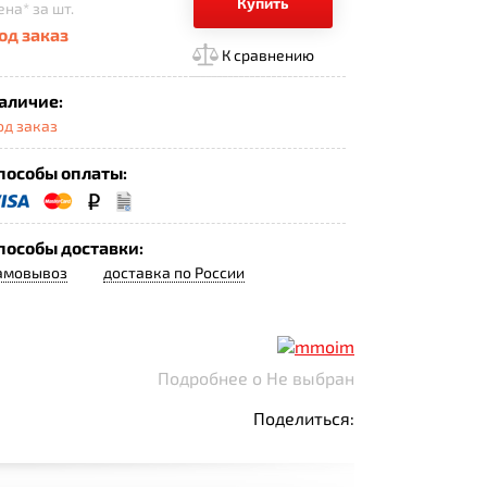
Купить
ена*
за шт.
од заказ
К сравнению
аличие:
од заказ
пособы оплаты:
пособы доставки:
амовывоз
доставка по России
Подробнее о Не выбран
Поделиться: