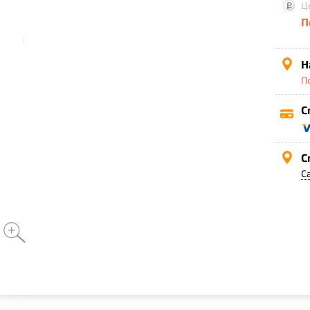
Ц
П
Н
П
С
С
С