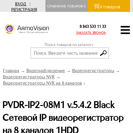
ВХОД
|
товаров
СРАВНЕНИЕ ТОВАРОВ
0
0
РЕГИСТРАЦИЯ
8 843 533 11 33
ЗАКАЗАТЬ ЗВОНОК
Поиск товаров по каталогу:
Главная
→
Видеонаблюдение
→
Видеорегистраторы
→
Видеорегистраторы NVR
→
Видеорегистраторы NVR на 8 каналов
↓
PVDR-IP2-08M1 v.5.4.2 Black
Сетевой IP видеорегистратор
на 8 каналов 1HDD