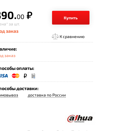
390.
р.
00
Купить
ена*
за шт.
од заказ
К сравнению
аличие:
од заказ
пособы оплаты:
пособы доставки:
амовывоз
доставка по России