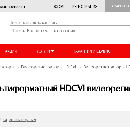
o@armovision.ru
ВХОД
|
РЕГИСТРАЦИЯ
СРАВНЕНИ
Поиск товаров по каталогу:
АКЦИИ
УСЛУГИ
ГАРАНТИЯ И СЕРВИС
раторы
→
Видеорегистраторы HDCVI
→
Видеорегистраторы HD
тиформатный HDCVI видеорегист
оценить первым