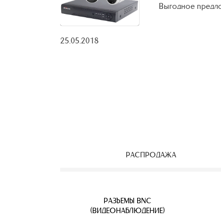
Выгодное предло
25.05.2018
РАСПРОДАЖА
ЕОНАБЛЮДЕНИЯ
ВЕТВИТЕЛИ
АЯ ПАРА
УЛИЧНЫЕ IP КАМЕРЫ
КАБЕЛЬ ВИТАЯ ПАРА
РАЗЪЕМЫ BNC
Б
(ВИДЕОНАБЛЮДЕНИЕ)