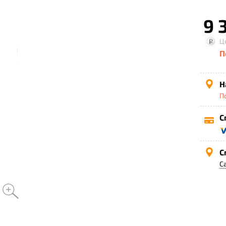
9 
Ц
П
Н
П
С
С
С