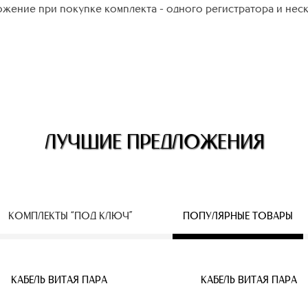
жение при покупке комплекта - одного регистратора и нес
ЛУЧШИЕ ПРЕДЛОЖЕНИЯ
КОМПЛЕКТЫ “ПОД КЛЮЧ”
ПОПУЛЯРНЫЕ ТОВАРЫ
ЕСПРОВОДНЫЕ IP КАМЕРЫ
КАБЕЛЬ ВИТАЯ ПАРА
КАБЕЛЬ ВИТАЯ ПАРА
КАБЕЛЬ ВИТАЯ ПАРА
КАБЕЛЬ ВИТАЯ ПАРА
КАБЕЛЬ ВИТАЯ ПАРА