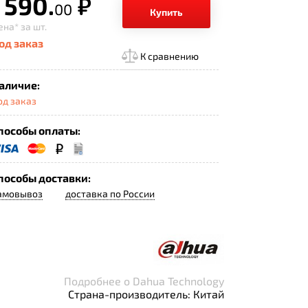
 590.
р.
00
Купить
ена*
за шт.
од заказ
К сравнению
аличие:
од заказ
пособы оплаты:
пособы доставки:
амовывоз
доставка по России
Подробнее о Dahua Technology
Страна-производитель: Китай