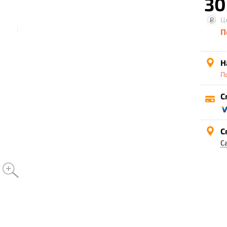
30
Ц
П
Н
П
С
С
С