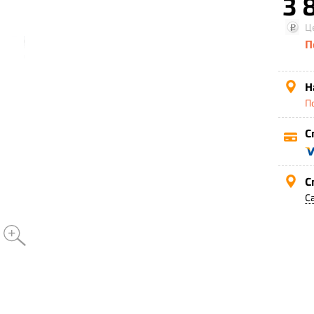
3 
Ц
П
Н
П
С
С
С