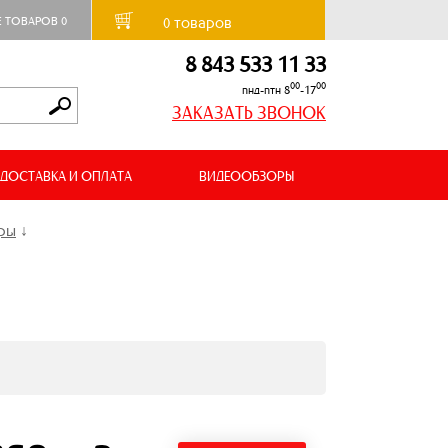
товаров
Е ТОВАРОВ
0
0
8 843 533 11 33
00
00
пнд-птн 8
-17
ЗАКАЗАТЬ ЗВОНОК
ДОСТАВКА И ОПЛАТА
ВИДЕООБЗОРЫ
еры
↓