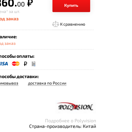
860.
р.
00
Купить
ена*
за шт.
од заказ
К сравнению
аличие:
од заказ
пособы оплаты:
пособы доставки:
амовывоз
доставка по России
Подробнее о Polyvision
Страна-производитель: Китай