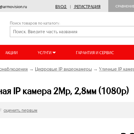
o@armovision.ru
ВХОД
|
РЕГИСТРАЦИЯ
СРАВНЕНИ
Поиск товаров по каталогу:
АКЦИИ
УСЛУГИ
ГАРАНТИЯ И СЕРВИС
онаблюдения
→
Цифровые IP видеокамеры
→
Уличные IP кам
ная IP камера 2Mp, 2,8мм (1080p)
оценить первым