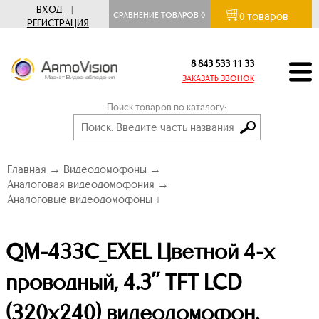
ВХОД
|
товаров
СРАВНЕНИЕ ТОВАРОВ
0
0
РЕГИСТРАЦИЯ
8 843 533 11 33
ЗАКАЗАТЬ ЗВОНОК
Поиск товаров по каталогу:
Главная
→
Видеодомофоны
→
Аналоговая видеодомофония
→
Аналоговые видеодомофоны
↓
QM-433C_EXEL Цветной 4-x
проводный, 4.3’’ TFT LCD
(320х240) видеодомофон.