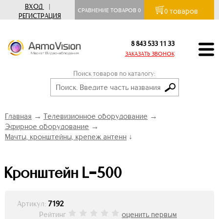
ВХОД
|
товаров
СРАВНЕНИЕ ТОВАРОВ
0
0
РЕГИСТРАЦИЯ
8 843 533 11 33
ЗАКАЗАТЬ ЗВОНОК
Поиск товаров по каталогу:
Главная
→
Телевизионное оборудование
→
Эфирное оборудование
→
Мачты, кронштейны, крепеж антенн
↓
Кронштейн L=500
Артикул:
7192
Рейтинг
оценить первым