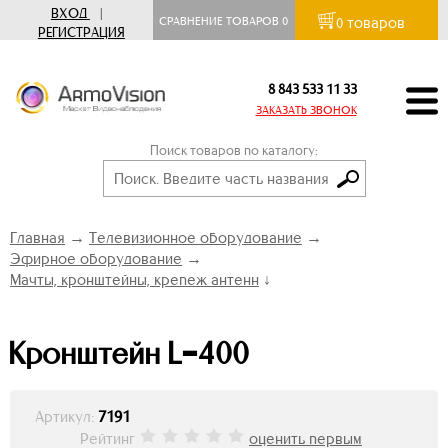
ВХОД
|
товаров
СРАВНЕНИЕ ТОВАРОВ
0
0
РЕГИСТРАЦИЯ
8 843 533 11 33
ЗАКАЗАТЬ ЗВОНОК
Поиск товаров по каталогу:
Главная
→
Телевизионное оборудование
→
Эфирное оборудование
→
Мачты, кронштейны, крепеж антенн
↓
Кронштейн L=400
Артикул:
7191
Рейтинг
оценить первым