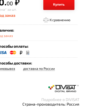
0.
р.
00
Купить
ена*
за шт.
од заказ
К сравнению
аличие:
од заказ
пособы оплаты:
пособы доставки:
амовывоз
доставка по России
Подробнее о DIVISAT
Страна-производитель: Россия