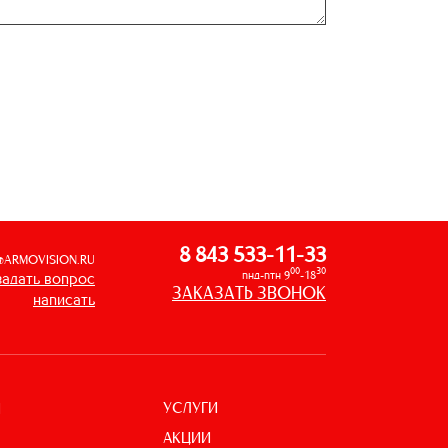
8 843 533-11-33
@ARMOVISION.RU
00
30
пнд-птн 9
-18
задать вопрос
ЗАКАЗАТЬ ЗВОНОК
написать
УСЛУГИ
И
АКЦИИ