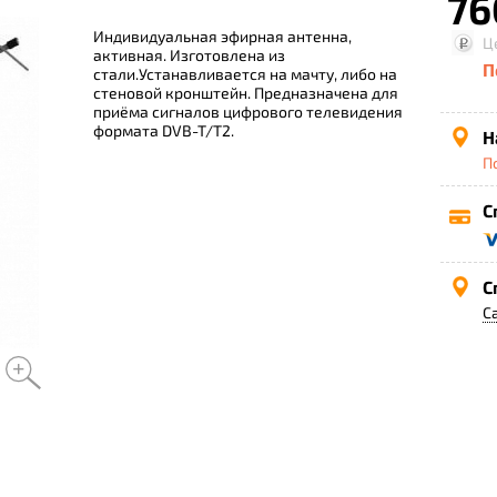
76
Индивидуальная эфирная антенна,
Ц
активная. Изготовлена из
П
стали.Устанавливается на мачту, либо на
стеновой кронштейн. Предназначена для
приёма сигналов цифрового телевидения
формата DVB-T/T2.
Н
П
С
С
С