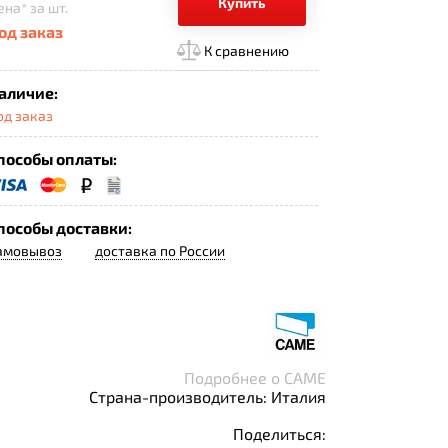
Купить
ена*
за шт.
од заказ
К сравнению
аличие:
од заказ
пособы оплаты:
пособы доставки:
амовывоз
доставка по России
Подробнее о CAME
Страна-производитель: Италия
Поделиться: