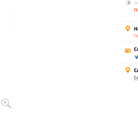
Ц
П
Н
П
С
С
С