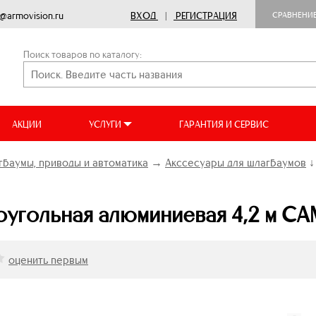
o@armovision.ru
ВХОД
|
РЕГИСТРАЦИЯ
СРАВНЕНИ
Поиск товаров по каталогу:
АКЦИИ
УСЛУГИ
ГАРАНТИЯ И СЕРВИС
баумы, приводы и автоматика
→
Акссесуары для шлагбаумов
↓
угольная алюминиевая 4,2 м CA
оценить первым