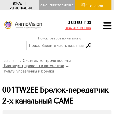
ВХОД
|
товаров
СРАВНЕНИЕ ТОВАРОВ
0
0
РЕГИСТРАЦИЯ
8 843 533 11 33
ЗАКАЗАТЬ ЗВОНОК
Поиск товаров по каталогу:
Главная
→
Системы контроля доступа
→
Шлагбаумы, приводы и автоматика
→
Пульты управления и брелки
↓
001TW2EE Брелок-передатчик
2-х канальный CAME